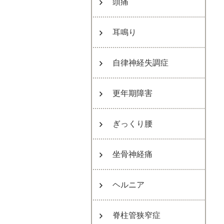
頭痛
耳鳴り
自律神経失調症
更年期障害
ぎっくり腰
坐骨神経痛
ヘルニア
脊柱管狭窄症