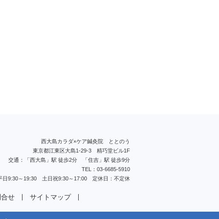
西大島カラダ×ケア鍼灸院 ととのう
東京都江東区大島1-29-3 精巧堂ビル1F
交通：「西大島」駅 徒歩2分 「住吉」駅 徒歩9分
TEL：03-6685-5910
9:30～19:30 土日祝9:30～17:00 定休日：不定休
問合せ
サイトマップ